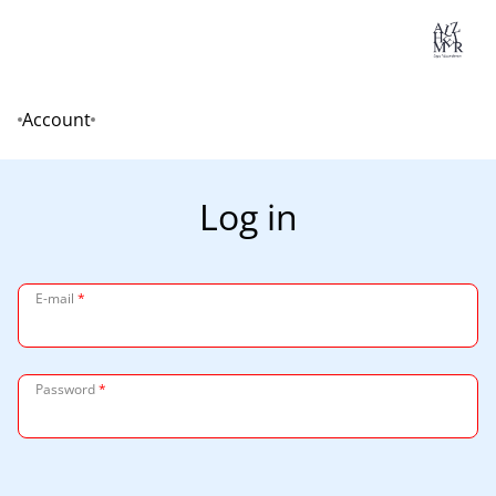
Lo
Account
Home
Log in
E-mail
*
Password
*