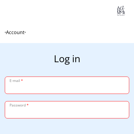
Lo
Account
Home
Log in
E-mail
*
Password
*