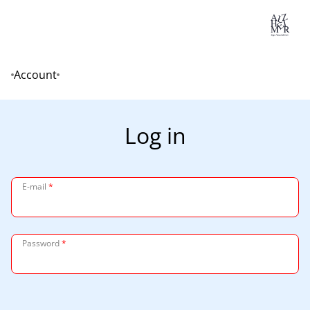
Lo
Account
Home
Log in
E-mail
*
Password
*