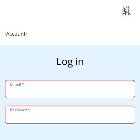
Lo
Account
Home
Log in
E-mail
*
Password
*