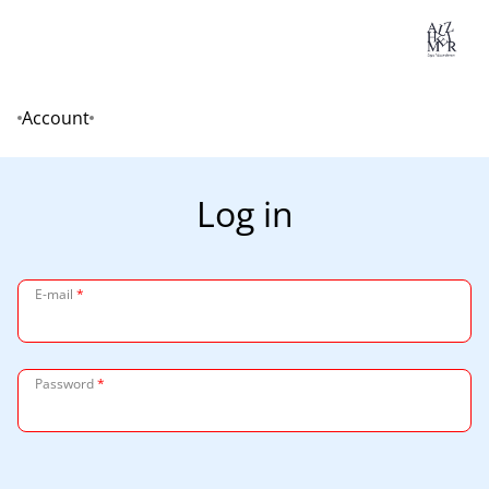
Lo
Account
Home
Log in
E-mail
*
Password
*