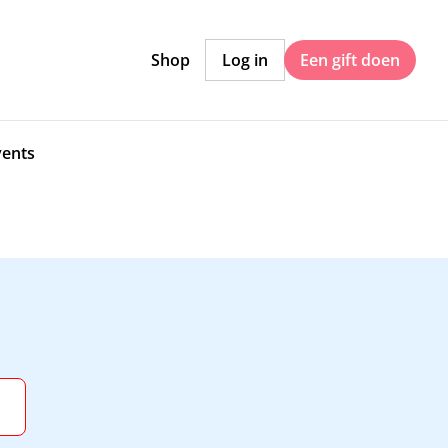
Shop
Log in
Een gift doen
vents