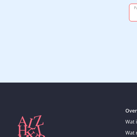
P
Over
Wat 
Wat 