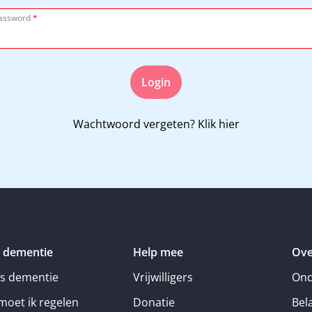
assword
*
Login
Wachtwoord vergeten?
Klik hier
 dementie
Help mee
Ove
is dementie
Vrijwilligers
Ond
moet ik regelen
Donatie
Bel