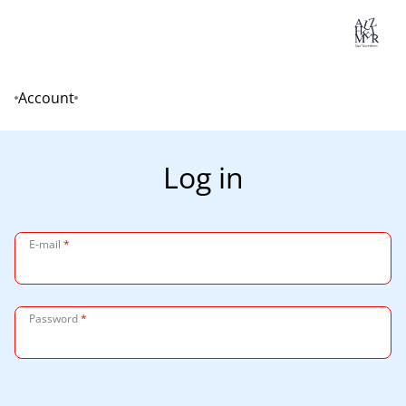
Lo
Account
Home
Log in
E-mail
*
Password
*