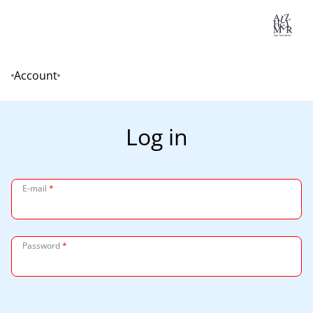
Lo
Account
Home
Log in
E-mail
*
Password
*