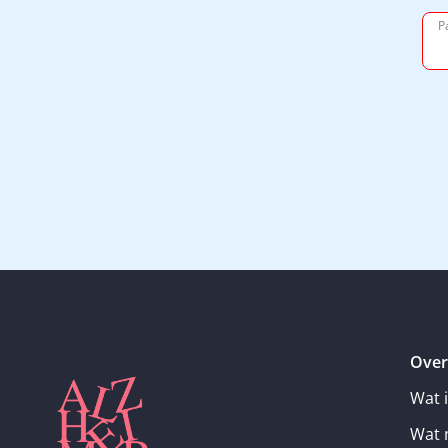
P
Over
Wat 
Wat 