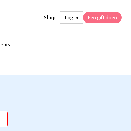
Shop
Log in
Een gift doen
vents