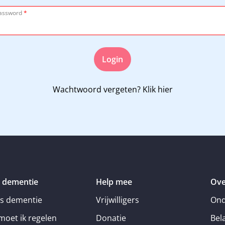
assword
*
Login
Wachtwoord vergeten?
Klik hier
 dementie
Help mee
Ove
is dementie
Vrijwilligers
Ond
moet ik regelen
Donatie
Bel