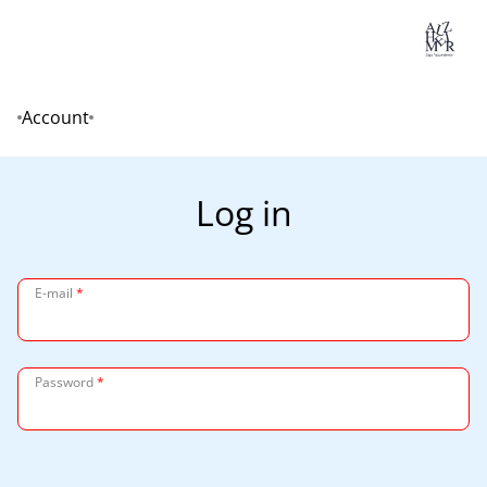
Lo
Account
Home
Log in
E-mail
*
Password
*