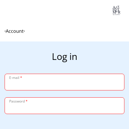
Lo
Account
Home
Log in
E-mail
*
Password
*