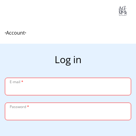
Lo
Account
Home
Log in
E-mail
*
Password
*