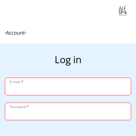
Lo
Account
Home
Log in
E-mail
*
Password
*