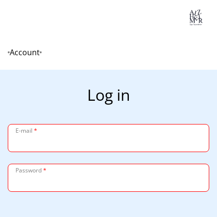
Lo
Account
Home
Log in
E-mail
*
Password
*