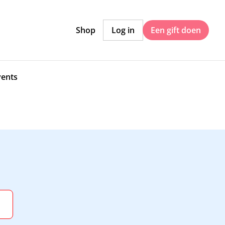
Shop
Log in
Een gift doen
vents