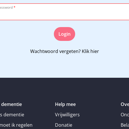
assword
*
Login
Wachtwoord vergeten?
Klik hier
 dementie
Help mee
Ove
is dementie
Vrijwilligers
Ond
moet ik regelen
Donatie
Bel