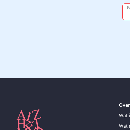
P
Over
Wat 
Wat 