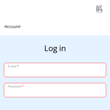
Lo
Account
Home
Log in
E-mail
*
Password
*