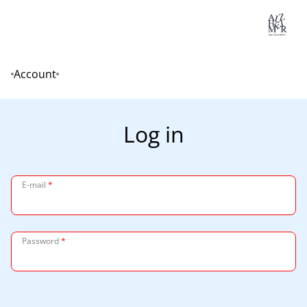
Lo
Account
Home
Log in
E-mail
*
Password
*