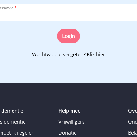
assword
*
Login
Wachtwoord vergeten?
Klik hier
 dementie
Help mee
Ove
is dementie
Vrijwilligers
Ond
moet ik regelen
Donatie
Bel