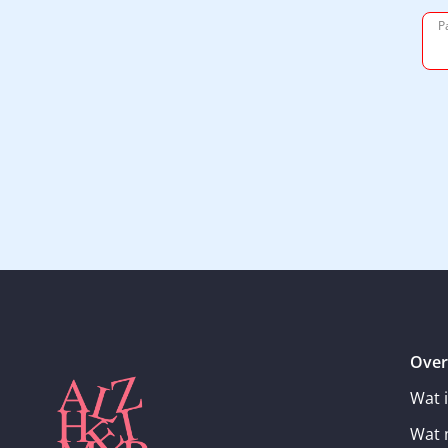
P
Over
Wat 
Wat 