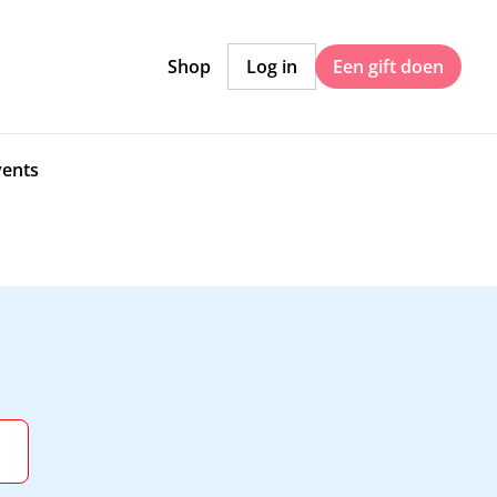
Shop
Log in
Een gift doen
vents