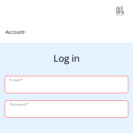
Lo
Account
Home
Log in
E-mail
*
Password
*