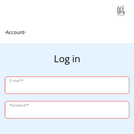
Lo
Account
Home
Log in
E-mail
*
Password
*