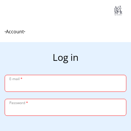
Lo
Account
Home
Log in
E-mail
*
Password
*