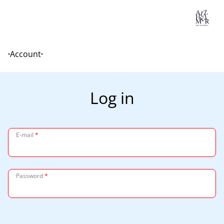
Lo
Account
Home
Log in
E-mail
*
Password
*