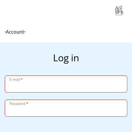
Lo
Account
Home
Log in
E-mail
*
Password
*