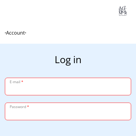
Lo
Account
Home
Log in
E-mail
*
Password
*