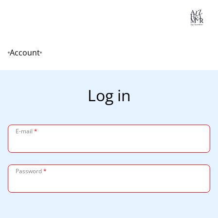
Lo
Account
Home
Log in
E-mail
*
Password
*