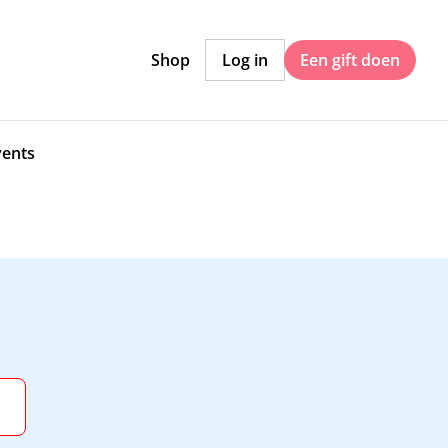
Shop
Log in
Een gift doen
vents