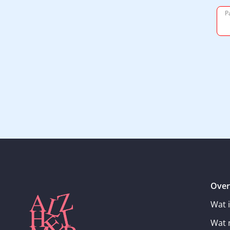
P
Over
Wat 
Wat 