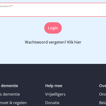
assword
*
Login
Wachtwoord vergeten?
Klik hier
 dementie
Help mee
Ove
is dementie
Vrijwilligers
Ond
moet ik regelen
Donatie
Bel