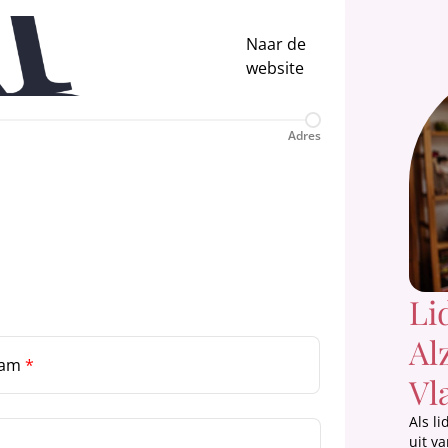
Naar de
website
Adres
Li
Al
aam
*
Vl
Als l
uit v