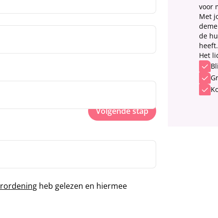
voor 
Met j
demen
de hul
heeft.
Het l
Bl
Gr
Ko
Volgende stap
rordening
heb gelezen en hiermee