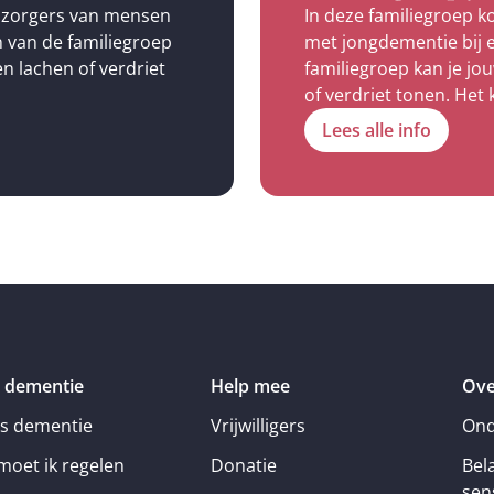
elzorgers van mensen
In deze familiegroep 
n van de familiegroep
met jongdementie bij e
en lachen of verdriet
familiegroep kan je jo
of verdriet tonen. Het 
Lees alle info
 dementie
Help mee
Ove
is dementie
Vrijwilligers
Ond
moet ik regelen
Donatie
Bel
sens