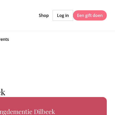
Shop
Log in
Een gift doen
vents
ek
ongdementie Dilbeek