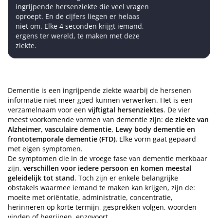
ingrijpende hersenziekte die veel vragen
oproept. En de cijfers liegen er helaas
niet om. Elke 4 seconden krijgt iemand,
ergens ter wereld, te maken met deze
ziekte.
Dementie is een ingrijpende ziekte waarbij de hersenen
informatie niet meer goed kunnen verwerken. Het is een
verzamelnaam voor een
vijftigtal hersenziektes
. De vier
meest voorkomende vormen van dementie zijn:
de ziekte van
Alzheimer, vasculaire dementie, Lewy body dementie en
frontotemporale dementie (FTD).
Elke vorm gaat gepaard
met eigen symptomen.
De symptomen die in de vroege fase van dementie merkbaar
zijn,
verschillen voor iedere persoon en komen meestal
geleidelijk tot stand
. Toch zijn er enkele belangrijke
obstakels waarmee iemand te maken kan krijgen, zijn de:
moeite met oriëntatie, administratie, concentratie,
herinneren op korte termijn, gesprekken volgen, woorden
vinden of begrijpen, enzovoort.