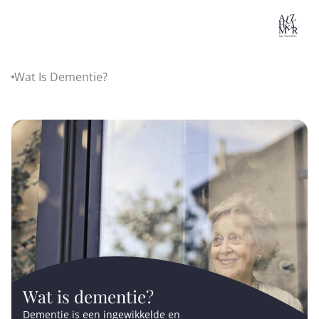
Lo
Wat Is Dementie?
Home
Wat is dementie?
Dementie is een ingewikkelde en