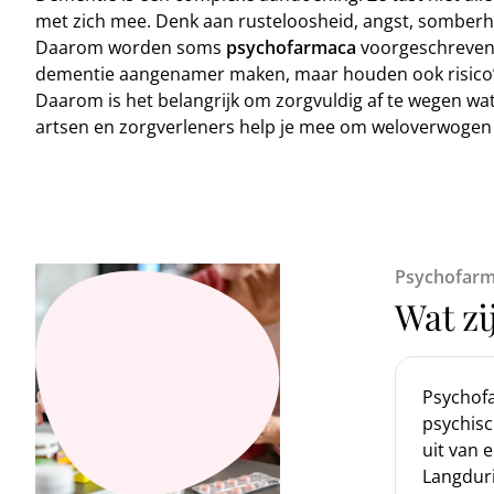
met zich mee. Denk aan rusteloosheid, angst, somberhe
Daarom worden soms
psychofarmaca
voorgeschreven:
dementie aangenamer maken, maar houden ook risico’s 
Daarom is het belangrijk om zorgvuldig af te wegen wat 
artsen en zorgverleners help je mee om weloverwogen 
Psychofar
Wat z
Psychofa
psychis
uit van 
Langduri