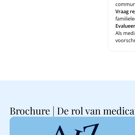
communi
Vraag re
familiel
Evaluee
Als medic
voorschr
Brochure | De rol van medica