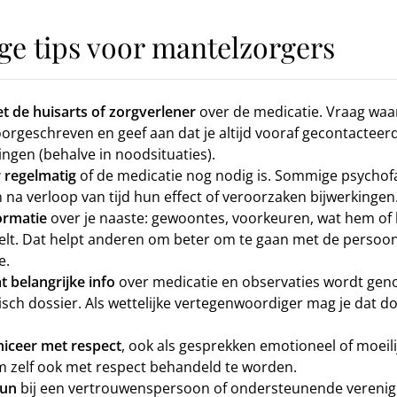
ge tips voor mantelzorgers
t de huisarts of zorgverlener
over de medicatie. Vraag wa
orgeschreven en geef aan dat je altijd vooraf gecontacteer
gingen (behalve in noodsituaties).
 regelmatig
of de medicatie nog nodig is. Sommige psycho
n na verloop van tijd hun effect of veroorzaken bijwerkingen
ormatie
over je naaste: gewoontes, voorkeuren, wat hem of
elt. Dat helpt anderen om beter om te gaan met de persoo
e.
t belangrijke info
over medicatie en observaties wordt geno
sch dossier. Als wettelijke vertegenwoordiger mag je dat do
ceer met respect
, ook als gesprekken emotioneel of moeilij
 zelf ook met respect behandeld te worden.
eun
bij een vertrouwenspersoon of ondersteunende verenigi