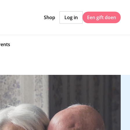
Shop
Log in
Een gift doen
vents