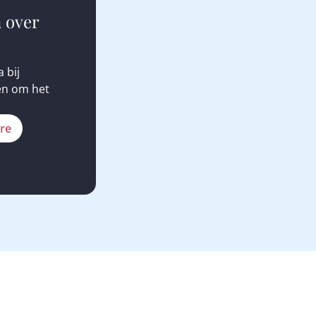
 over
 bij
en om het
ure