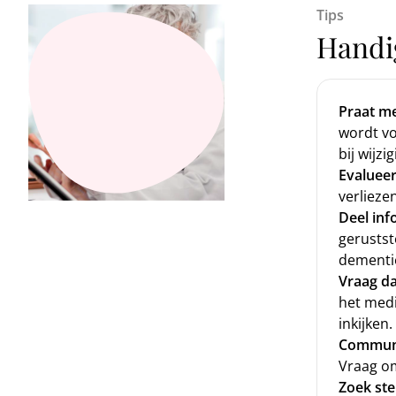
Tips
Handi
Praat me
wordt vo
bij wijzi
Evalueer
verlieze
Deel inf
gerustst
dementi
Vraag da
het medi
inkijken.
Communi
Vraag om
Zoek st