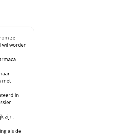
arom ze
d wil worden
farmaca
.
 haar
n met
teerd in
ssier
k zijn.
ng als de