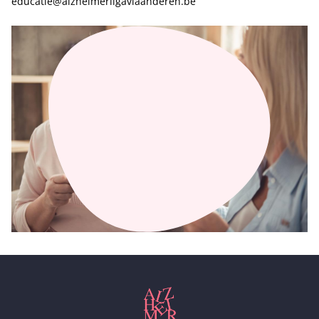
educatie@alzheimerligavlaanderen.be