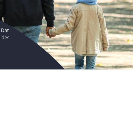
 Dat
e des