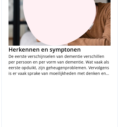
Herkennen en symptonen
De eerste verschijnselen van dementie verschillen
per persoon en per vorm van dementie. Wat vaak als
eerste opduikt, zijn geheugenproblemen. Vervolgens
is er vaak sprake van moeilijkheden met denken en
taal. En ook veranderingen in karakter en gedrag zijn
niet abnormaal. Naarmate de ziekte vordert, wordt
de persoon met dementie steeds afhankelijker van
anderen.