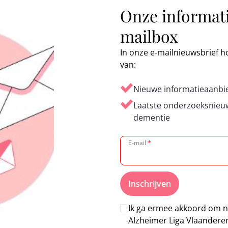
Onze informatie
mailbox
In onze e-mailnieuwsbrief 
van:
Nieuwe informatieaanbie
Laatste onderzoeksnieuw
dementie
E-mail
*
Inschrijven
Ik ga ermee akkoord om n
Alzheimer Liga Vlaandere