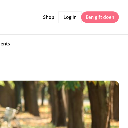
Shop
Log in
Een gift doen
vents