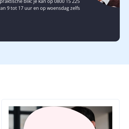
 praktische blik: je kan op 0800 15 225
van 9 tot 17 uur en op woensdag zelfs