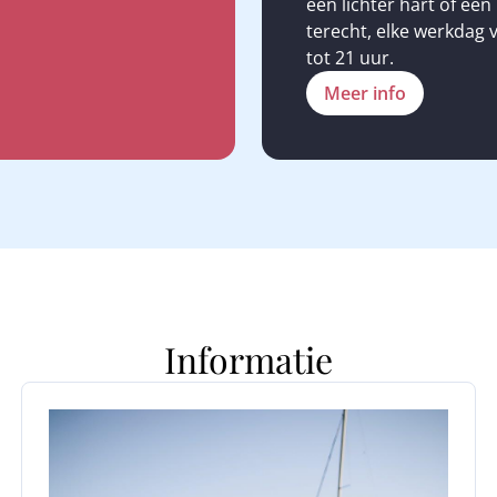
een lichter hart of een
terecht, elke werkdag 
tot 21 uur.
Meer info
Informatie