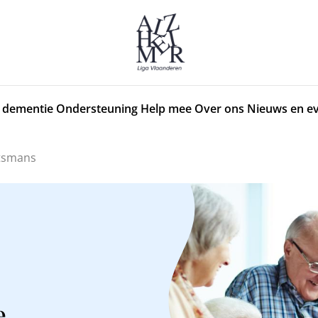
 dementie
Ondersteuning
Help mee
Over ons
Nieuws en e
itsmans
e