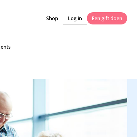
Shop
Log in
Een gift doen
vents