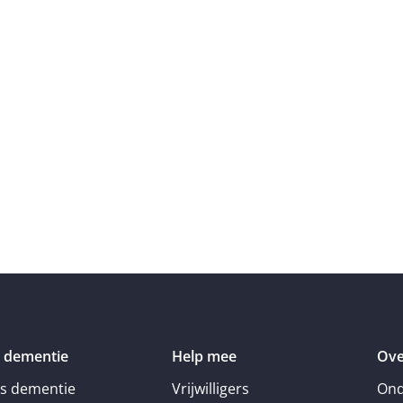
 dementie
Help mee
Ove
is dementie
Vrijwilligers
Ond