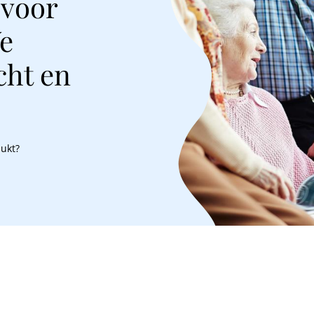
 voor
We
cht en
lukt?