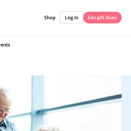
Shop
Log in
Een gift doen
vents