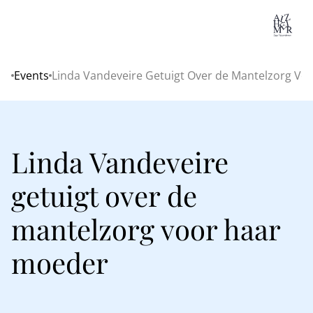
Lo
Events
Linda Vandeveire Getuigt Over de Mantelzorg V
Home
Linda Vandeveire
getuigt over de
mantelzorg voor haar
moeder