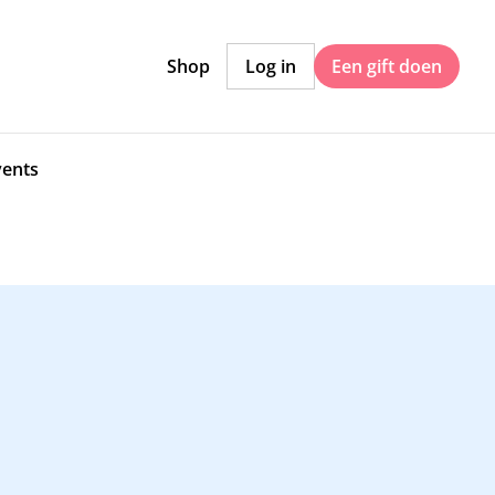
Shop
Log in
Een gift doen
vents