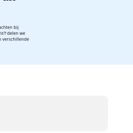
achten bij
t?!
delen we
n verschillende