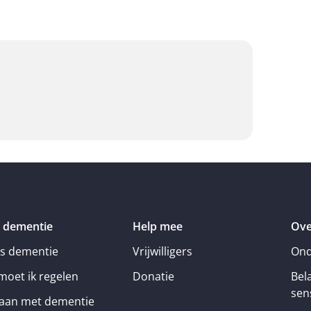
 dementie
Help mee
Ove
is dementie
Vrijwilligers
Ond
moet ik regelen
Donatie
Bel
sens
an met dementie