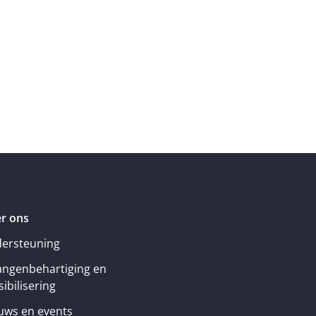
r ons
ersteuning
angenbehartiging en
ibilisering
uws en events