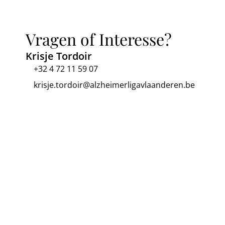
Vragen of Interesse?
Krisje Tordoir
+32 4 72 11 59 07
krisje.tordoir@alzheimerligavlaanderen.be