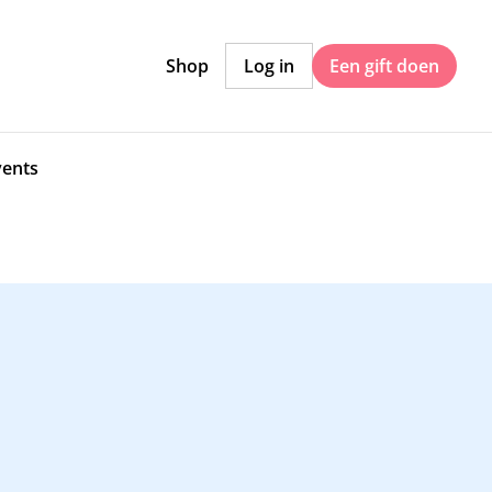
Shop
Log in
Een gift doen
vents