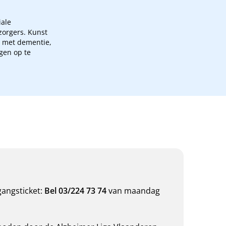
iale
orgers. Kunst
n met dementie,
gen op te
gangsticket:
Bel
03/224 73 74
van maandag