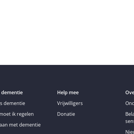
 dementie
Help mee
Ove
is dementie
Vrijwilligers
Ond
moet ik regelen
Donatie
Bel
sens
an met dementie
Nie