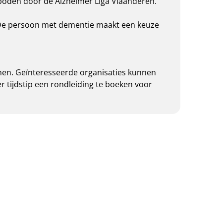
eboden door de Alzheimer Liga Vlaanderen.
. De persoon met dementie maakt een keuze
onen. Geïnteresseerde organisaties kunnen
ijdstip een rondleiding te boeken voor