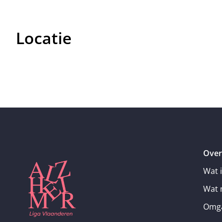
Locatie
Over
Wat 
Wat 
Omga