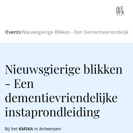
Lo
Events
Nieuwsgierige Blikken - Een Dementievriendelijke
Home
Nieuwsgierige blikken
- Een
dementievriendelijke
instaprondleiding
Bij het
KMSKA
in Antwerpen