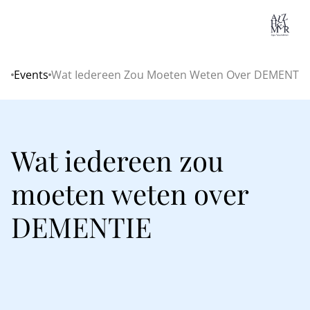
Lo
Events
Wat Iedereen Zou Moeten Weten Over DEMENTIE
Home
Wat iedereen zou
moeten weten over
DEMENTIE