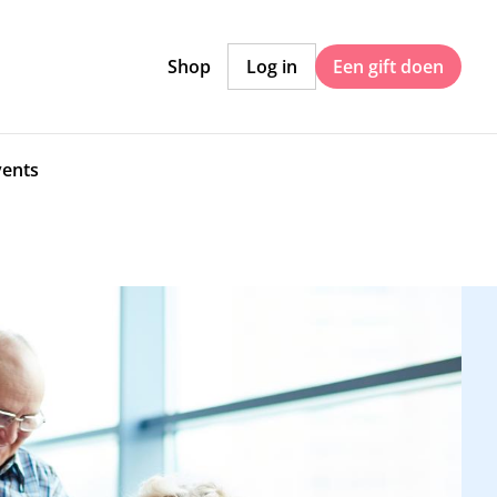
Shop
Log in
Een gift doen
vents