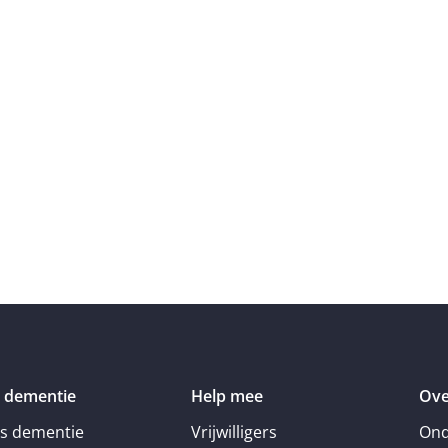
 dementie
Help mee
Ove
is dementie
Vrijwilligers
Ond