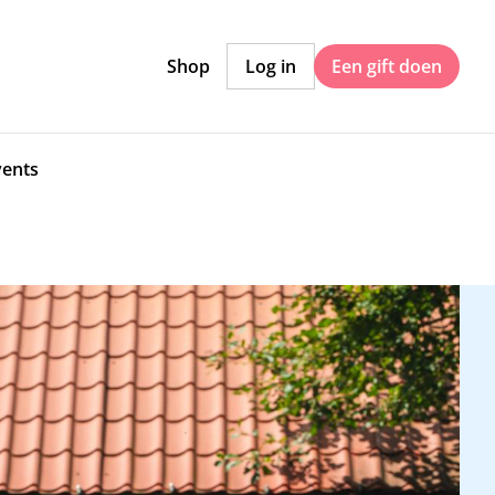
Shop
Log in
Een gift doen
vents