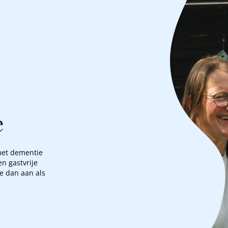
e
met dementie
n gastvrije
e dan aan als