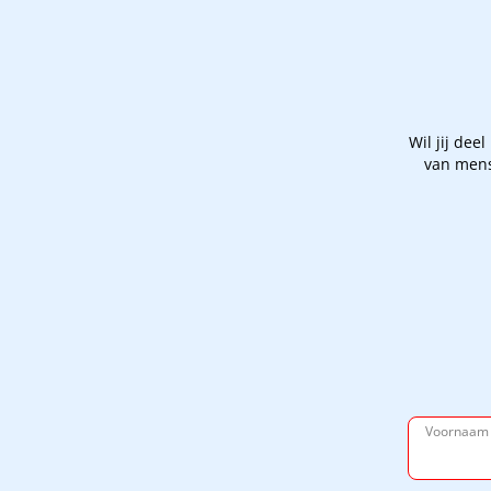
Wil jij de
van mens
Voornaa