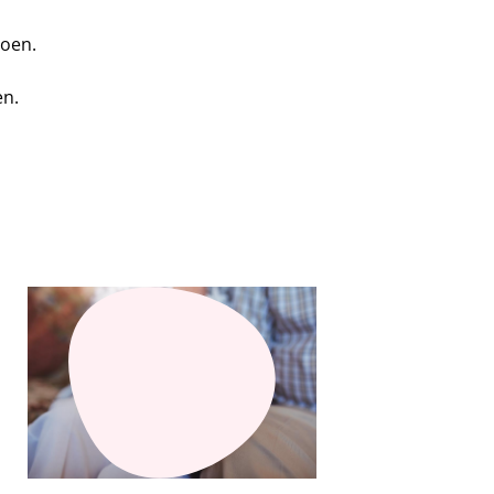
doen.
en.