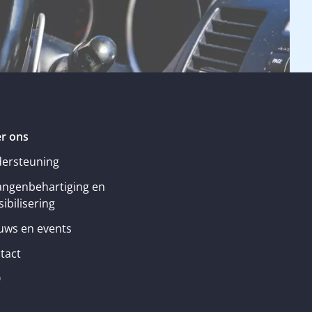
r ons
ersteuning
angenbehartiging en
ibilisering
uws en events
tact
Q