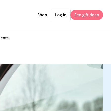
Shop
Log in
Een gift doen
vents