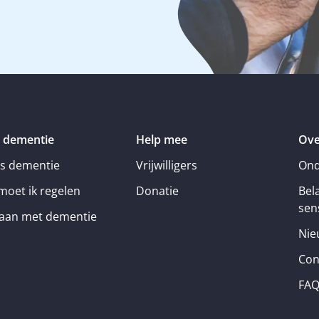
 dementie
Help mee
Ove
is dementie
Vrijwilligers
Ond
moet ik regelen
Donatie
Bel
sens
an met dementie
Nie
Con
FA