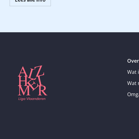
Over
Wat 
Wat 
Omga