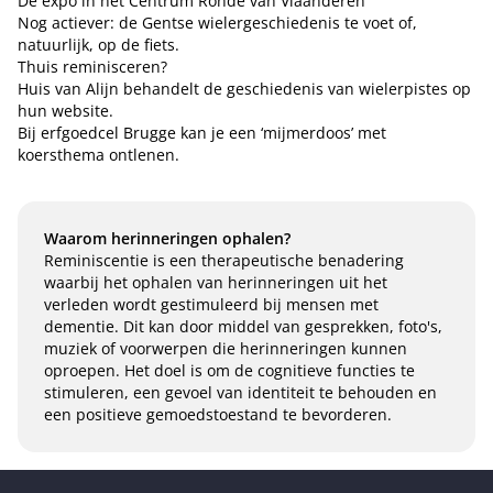
De
expo
in het Centrum Ronde van Vlaanderen
Nog actiever: de Gentse wielergeschiedenis
te voet
of,
natuurlijk,
op de fiets
.
Thuis reminisceren?
Huis van Alijn
behandelt de geschiedenis van wielerpistes op
hun website.
Bij
erfgoedcel Brugge
kan je een ‘mijmerdoos’ met
koersthema ontlenen.
Waarom herinneringen ophalen?
Reminiscentie is een therapeutische benadering
waarbij het ophalen van herinneringen uit het
verleden wordt gestimuleerd bij mensen met
dementie. Dit kan door middel van gesprekken, foto's,
muziek of voorwerpen die herinneringen kunnen
oproepen. Het doel is om de cognitieve functies te
stimuleren, een gevoel van identiteit te behouden en
een positieve gemoedstoestand te bevorderen.