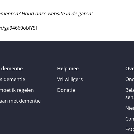
nementen? Houd onze website in de gaten!
om/ga94660obIYSf
 dementie
Help mee
Ove
is dementie
Vrijwilligers
Ond
moet ik regelen
Donatie
Bel
sens
an met dementie
Nie
Con
FA