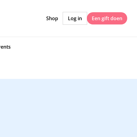
Shop
Log in
Een gift doen
vents