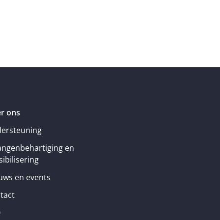
r ons
ersteuning
angenbehartiging en
ibilisering
uws en events
tact
Q