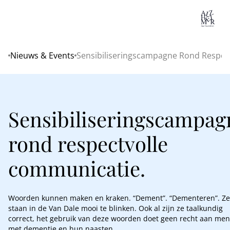
Lo
Nieuws & Events
Sensibiliseringscampagne Rond Respec
Home
Sensibiliseringscampag
rond respectvolle
communicatie.
Woorden kunnen maken en kraken. “Dement”. “Dementeren”. Ze
staan in de Van Dale mooi te blinken. Ook al zijn ze taalkundig
correct, het gebruik van deze woorden doet geen recht aan me
met dementie en hun naasten.