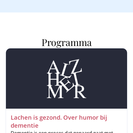
Programma
Lachen is gezond. Over humor bij
dementie