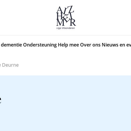
 dementie
Ondersteuning
Help mee
Over ons
Nieuws en e
e Deurne
e