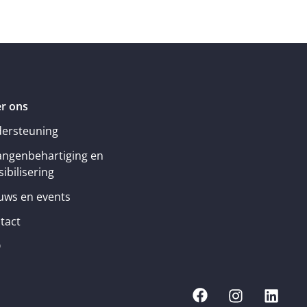
r ons
ersteuning
angenbehartiging en
ibilisering
uws en events
tact
Q