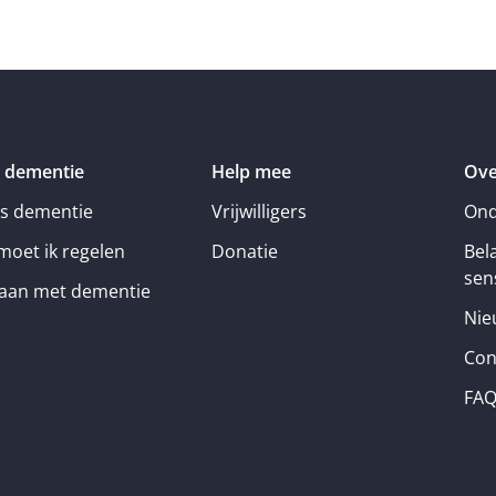
 dementie
Help mee
Ove
is dementie
Vrijwilligers
Ond
moet ik regelen
Donatie
Bel
sens
an met dementie
Nie
Con
FA