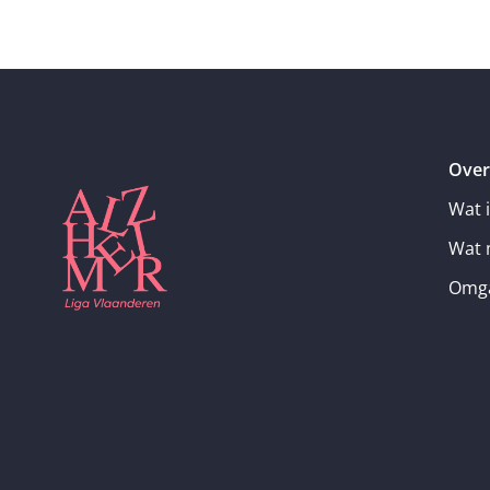
Over
Wat 
Wat 
Omga