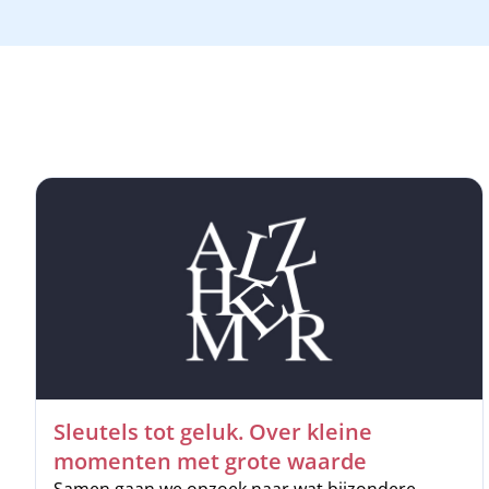
Sleutels tot geluk. Over kleine
momenten met grote waarde