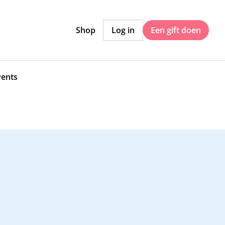
Shop
Log in
Een gift doen
vents