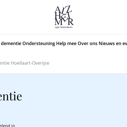
 dementie
Ondersteuning
Help mee
Over ons
Nieuws en e
ntie Hoeilaart-Overijse
ntie
elend in