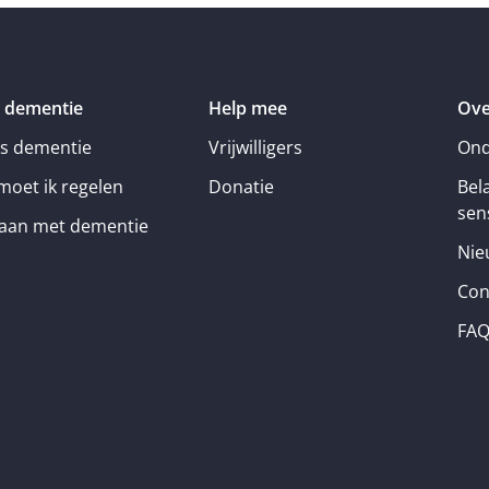
 dementie
Help mee
Ove
is dementie
Vrijwilligers
Ond
moet ik regelen
Donatie
Bel
sens
an met dementie
Nie
Con
FA