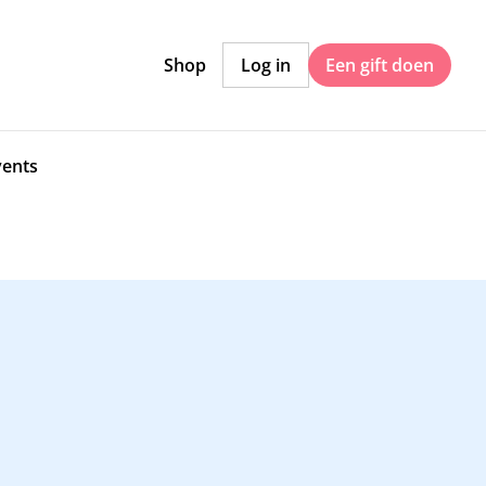
Shop
Log in
Een gift doen
vents