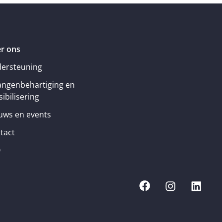
r ons
ersteuning
angenbehartiging en
ibilisering
uws en events
tact
Q