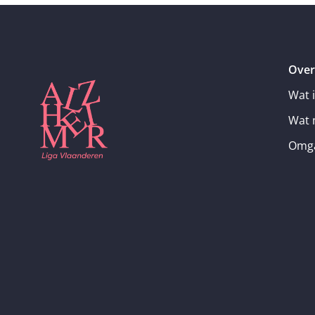
Over
Wat 
Wat 
Omga