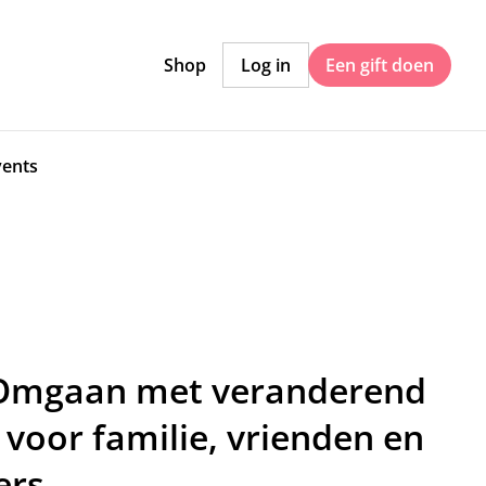
Shop
Log in
Een gift doen
vents
 Omgaan met veranderend
 voor familie, vrienden en
ers