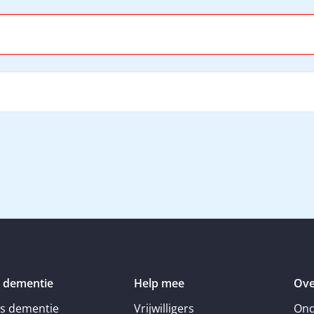
 dementie
Help mee
Ove
is dementie
Vrijwilligers
Ond