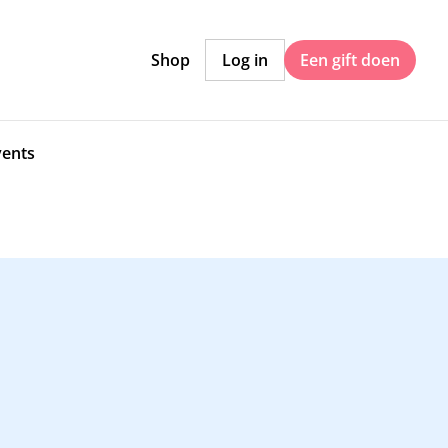
Shop
Log in
Een gift doen
vents